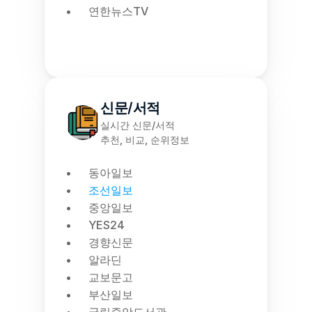
연한뉴스TV
신문/서적
실시간 신문/서적
추천, 비교, 순위정보
동아일보
조선일보
중앙일보
YES24
경향신문
알라딘
교보문고
부산일보