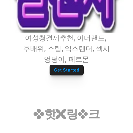
여성청결제추천, 이너랜드, 
후배위, 소림, 익스텐더, 섹시
엉덩이, 페르몬
Get Started
핫
링
크