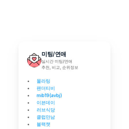
몰천사 몰러브 성인용품 - 월간 랭킹 집계
미팅/연애
실시간 미팅/연애
추천, 비교, 순위정보
몰라팅
팬더티비
mib19(avbj)
이븐데이
러브식당
클럽만남
블랙챗